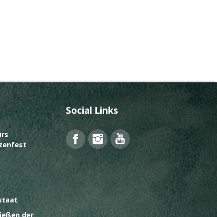
Social Links
rs
Facebook
Instagram
YouTube
zenfest
staat
ießen der