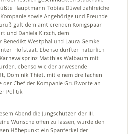
rüßte Hauptmann Tobias Düwel zahlreiche
I. Kompanie sowie Angehörige und Freunde.
 Gruß galt dem amtierenden Königspaar
t und Daniela Kirsch, dem
r Benedikt Westphal und Laura Gemke
mten Hofstaat.
Ebenso durften natürlich
 Karnevalsprinz Matthias Walbaum mit
 wurden, ebenso wie der anwesende
ft, Dominik Thiet, mit einem dreifachen
te der Chef der Kompanie Grußworte an
r Politik.
sem Abend die Jungschützen der III.
eine Wünsche offen zu lassen, wurde den
ssen Höhepunkt ein Spanferkel der