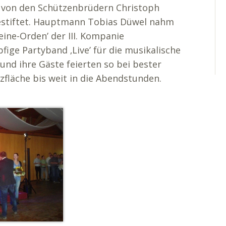
e von den Schützenbrüdern Christoph
gestiftet. Hauptmann Tobias Düwel nahm
ine-Orden’ der III. Kompanie
fige Partyband ‚Live’ für die musikalische
nd ihre Gäste feierten so bei bester
fläche bis weit in die Abendstunden.