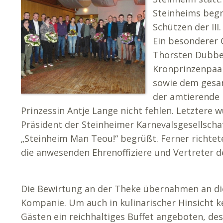
Steinheims beg
Schützen der II
Ein besonderer
Thorsten Dubber
Kronprinzenpaa
sowie dem gesa
der amtierende
Prinzessin Antje Lange nicht fehlen. Letztere
Präsident der Steinheimer Karnevalsgesellscha
„Steinheim Man Teou!“ begrüßt. Ferner richte
die anwesenden Ehrenoffiziere und Vertreter de
Die Bewirtung an der Theke übernahmen an die
Kompanie. Um auch in kulinarischer Hinsicht k
Gästen ein reichhaltiges Buffet angeboten, de