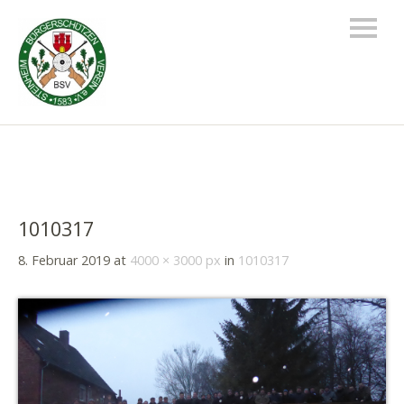
1010317
8. Februar 2019
at
4000 × 3000 px
in
1010317