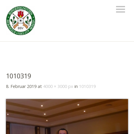
1010319
8. Februar 2019
at
4000 × 3000 px
in
1010319